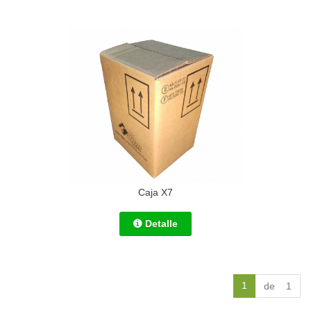
Caja X7
Detalle
1
de 1