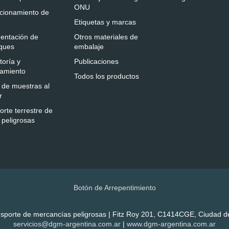
ONU
cionamiento de
Etiquetas y marcas
entación de
Otros materiales de
ques
embalaje
toría y
Publicaciones
amiento
Todos los productos
 de muestras al
r
orte terrestre de
 peligrosas
Botón de Arrepentimiento
ansporte de mercancías peligrosas | Fitz Roy 201, C1414CGE, Ciudad de
servicios@dgm-argentina.com.ar
|
www.dgm-argentina.com.ar