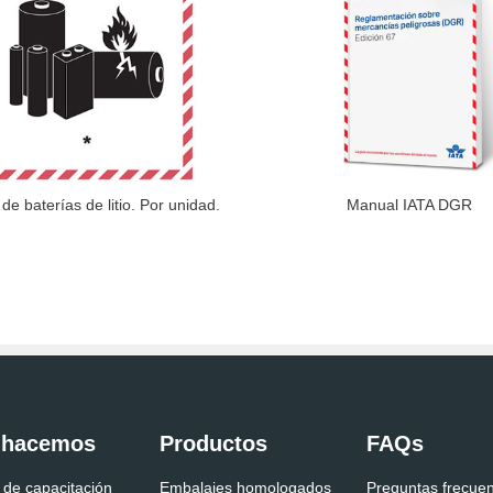
de baterías de litio. Por unidad.
Manual IATA DGR
 hacemos
Productos
FAQs
 de capacitación
Embalajes homologados
Preguntas frecue